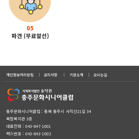
05
파견 (무료알선)
개인정보처리방침
｜
공지사항
｜
기관소개
｜
오시는길
충주문화시니어클럽 : 충북 충주시 사직산21길 34
복합복지관 3층
대표전화 :
043-847-1001
팩스번호 : 043-843-1002