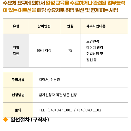
수요처 요구에 의해서
일정 교육을 수료하거나 관련된 업무능력
이 있는 어르신을
해당 수요처로 취업 알선 및 연계하는 사업
유형
참여연령
인원
세부사업내용
노인인력
취업
데이터 관리
60세 이상
75
지원
취업상담 및
알선 등
구비서류
이력서, 신분증
신청방법
참가신청자 직접 방문 신청
문의
TEL : (043) 847-1001
/
(043)843-1102
◆
알선절차 (구직자)