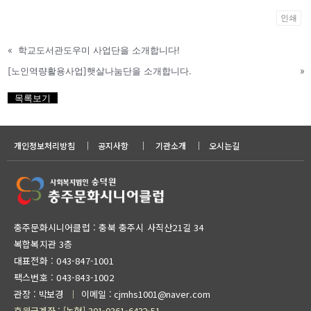
인쇄
«
학교도서관도우미 사업단을 소개합니다!
[노인역량활용사업]햇살나눔단을 소개합니다.
»
목록보기
개인정보처리방침
｜
공지사항
｜
기관소개
｜
오시는길
충주문화시니어클럽 : 충북 충주시 사직산21길 34
복합복지관 3층
대표전화 :
043-847-1001
팩스번호 : 043-843-1002
관장 : 박보경
이메일 : cjmhs1001@naver.com
｜
후원금계좌 : [농협] 301-0361-6432-51