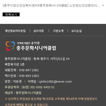
[충주시정신건강복지센터X충주문화시니어클럽] 노인정신건강증진사업 업무협약식 체결
»
목록보기
개인정보처리방침
｜
공지사항
｜
기관소개
｜
오시는길
충주문화시니어클럽 : 충북 충주시 사직산21길 34
복합복지관 3층
대표전화 :
043-847-1001
팩스번호 : 043-843-1002
관장 : 박보경
이메일 : cjmhs1001@naver.com
｜
후원금계좌 : [농협] 301-0361-6432-51
예금주 : 충주문화시니어클럽
※ 납부하신 후원금은 법인세법 제18조및 소득세법 제34조에 의해 연말정산시
소득공제 혜택을 받으실 수 있습니다.