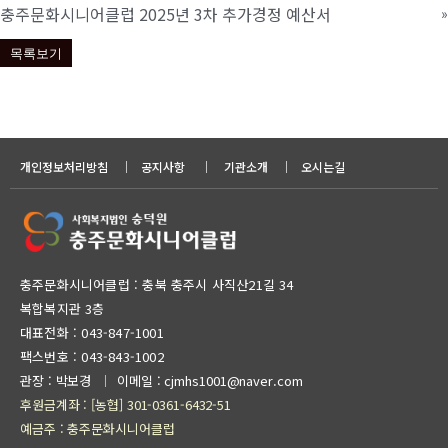
충주문화시니어클럽 2025년 3차 추가경정 예산서
»
목록보기
개인정보처리방침
｜
공지사항
｜
기관소개
｜
오시는길
충주문화시니어클럽 : 충북 충주시 사직산21길 34
복합복지관 3층
대표전화 :
043-847-1001
팩스번호 : 043-843-1002
관장 : 박보경
이메일 : cjmhs1001@naver.com
｜
후원금계좌 : [농협] 301-0361-6432-51
예금주 : 충주문화시니어클럽