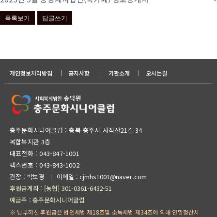
목록보기
답글쓰기
개인정보처리방침
｜
공지사항
｜
기관소개
｜
오시는길
충주문화시니어클럽 : 충북 충주시 사직산21길 34
복합복지관 3층
대표전화 :
043-847-1001
팩스번호 : 043-843-1002
관장 : 박보경
이메일 : cjmhs1001@naver.com
｜
후원금계좌 : [농협] 301-0361-6432-51
예금주 : 충주문화시니어클럽
※ 납부하신 후원금은 법인세법 제18조및 소득세법 제34조에 의해 연말정산시