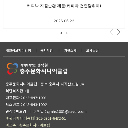
커피박 자원순환 제품(커피박 천연탈취제)
2026.06.22
개인정보처리방침
｜
공지사항
｜
기관소개
｜
오시는길
충주문화시니어클럽 : 충북 충주시 사직산21길 34
복합복지관 3층
대표전화 :
043-847-1001
팩스번호 : 043-843-1002
관장 : 박보경
이메일 : cjmhs1001@naver.com
｜
후원금계좌 : [농협] 301-0361-6432-51
예금주 : 충주문화시니어클럽